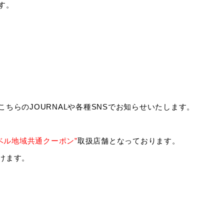
す。
LPC
OnlineSto
onoma.la
Press
Recruit
SANUA
Style
ちらのJOURNALや各種SNSでお知らせいたします。
川北商店 Fa
Store
ラベル地域共通クーポン”
取扱店舗となっております。
けます。