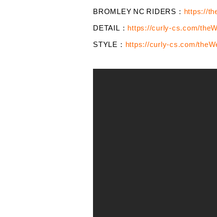
BROMLEY NC RIDERS：
https://t
DETAIL：
https://curly-cs.com/theW
STYLE：
https://curly-cs.com/theWe