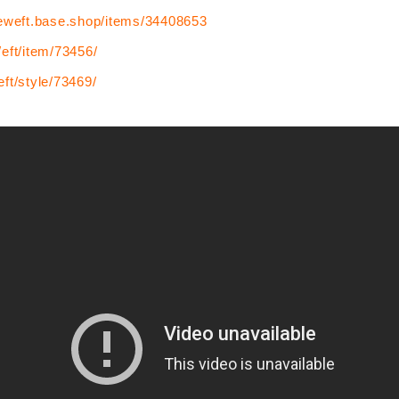
heweft.base.shop/items/34408653
eft/item/73456/
ft/style/73469/