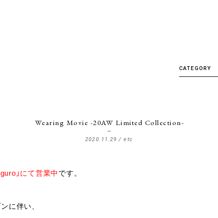
CATEGORY
ALL
CRL.
Delivery
Wearing Movie -20AW Limited Collection-
Detail
2020.11.29 /
etc
etc
EVENT
meguro」にて営業中
です。
Factory&S
Hankyu U
プンに伴い、
Item