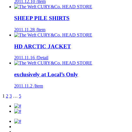
2011.12.10 /
Item
SHEEP PILE SHIRTS
2011.11.28 /
Item
HD ARCTIC JACKET
2011.11.16 /
Detail
exclusively at Local’s Only
2011.11.2 /
Item
1
2
3
…
5