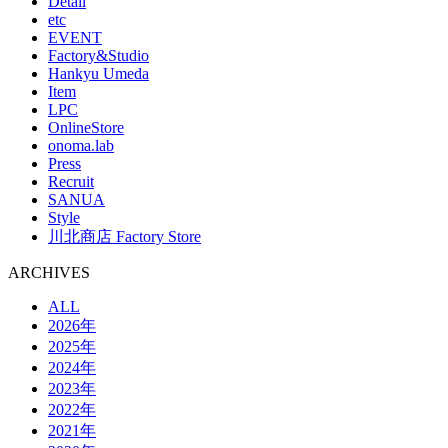
Detail
etc
EVENT
Factory&Studio
Hankyu Umeda
Item
LPC
OnlineStore
onoma.lab
Press
Recruit
SANUA
Style
川北商店 Factory Store
ARCHIVES
ALL
2026年
2025年
2024年
2023年
2022年
2021年