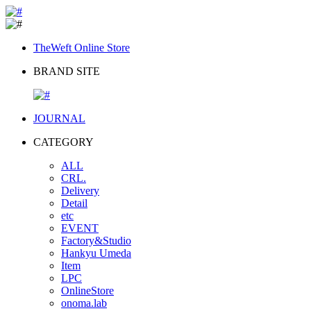
TheWeft Online Store
BRAND SITE
JOURNAL
CATEGORY
ALL
CRL.
Delivery
Detail
etc
EVENT
Factory&Studio
Hankyu Umeda
Item
LPC
OnlineStore
onoma.lab