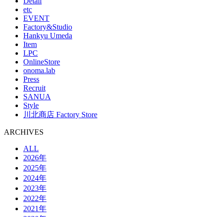
Detail
etc
EVENT
Factory&Studio
Hankyu Umeda
Item
LPC
OnlineStore
onoma.lab
Press
Recruit
SANUA
Style
川北商店 Factory Store
ARCHIVES
ALL
2026年
2025年
2024年
2023年
2022年
2021年