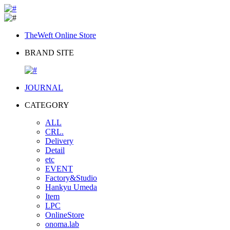
TheWeft Online Store
BRAND SITE
JOURNAL
CATEGORY
ALL
CRL.
Delivery
Detail
etc
EVENT
Factory&Studio
Hankyu Umeda
Item
LPC
OnlineStore
onoma.lab