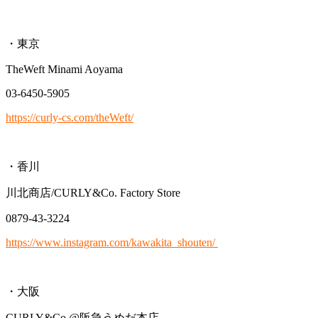
・東京
TheWeft Minami Aoyama
03-6450-5905
https://curly-cs.com/theWeft/
・香川
川北商店/CURLY&Co. Factory Store
0879-43-3224
https://www.instagram.com/kawakita_shouten/
・大阪
CURLY&Co.@阪急うめだ本店