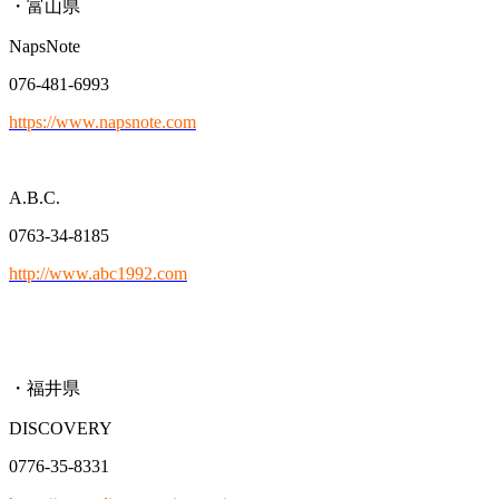
・富山県
NapsNote
076-481-6993
https://www.napsnote.com
A.B.C.
0763-34-8185
http://www.abc1992.com
・福井県
DISCOVERY
0776-35-8331