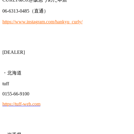
06-6313-0485（直通）
https://www.instagram.com/hankyu_curly/
[DEALER]
・北海道
tuff
0155-66-9100
https://tuff-web.com