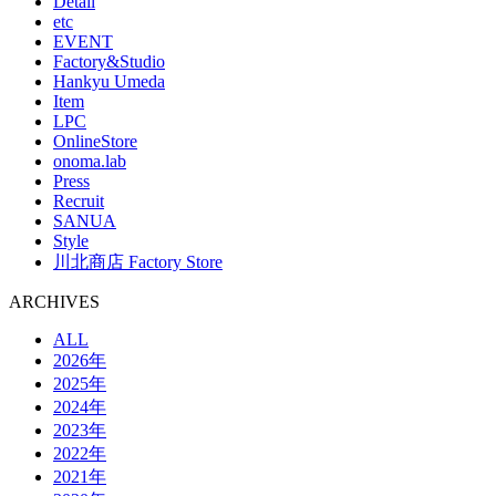
Detail
etc
EVENT
Factory&Studio
Hankyu Umeda
Item
LPC
OnlineStore
onoma.lab
Press
Recruit
SANUA
Style
川北商店 Factory Store
ARCHIVES
ALL
2026年
2025年
2024年
2023年
2022年
2021年