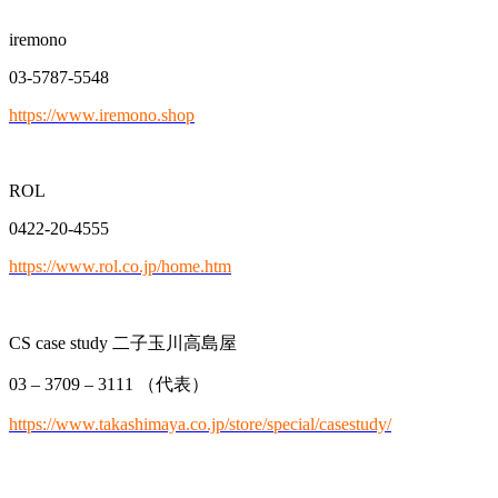
iremono
03-5787-5548
https://www.iremono.shop
ROL
0422-20-4555
https://www.rol.co.jp/home.htm
CS case study 二子玉川高島屋
03 – 3709 – 3111 （代表）
https://www.takashimaya.co.jp/store/special/casestudy/