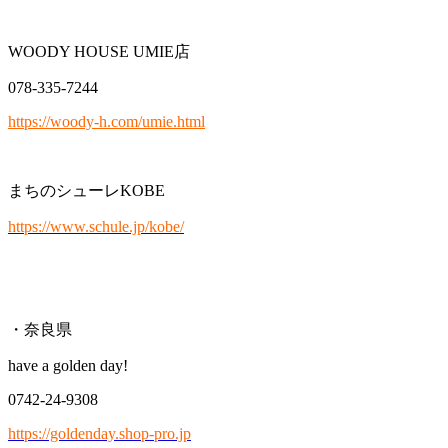
WOODY HOUSE UMIE店
078-335-7244
https://woody-h.com/umie.html
まちのシューレKOBE
https://www.schule.jp/kobe/
・奈良県
have a golden day!
0742-24-9308
https://goldenday.shop-pro.jp