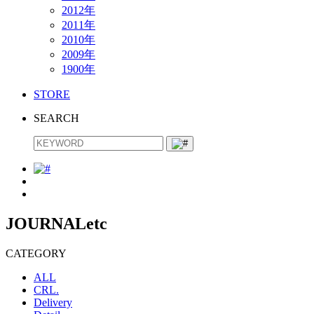
2012年
2011年
2010年
2009年
1900年
STORE
SEARCH
JOURNAL
etc
CATEGORY
ALL
CRL.
Delivery