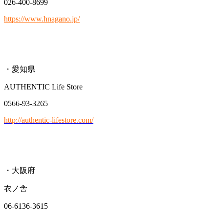
026-400-8699
https://www.hnagano.jp/
・愛知県
AUTHENTIC Life Store
0566-93-3265
http://authentic-lifestore.com/
・大阪府
衣ノ舎
06-6136-3615