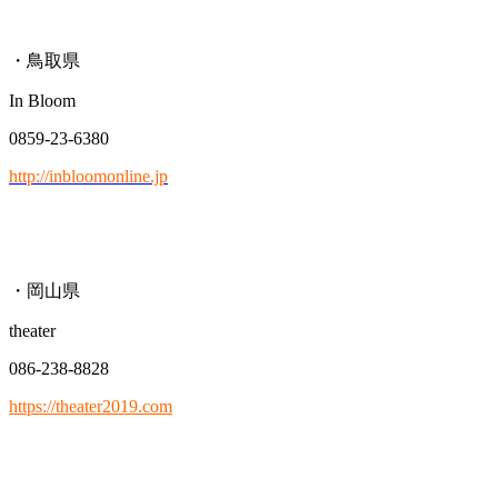
・鳥取県
In Bloom
0859-23-6380
http://inbloomonline.jp
・岡山県
theater
086-238-8828
https://theater2019.com