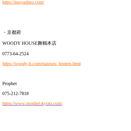
https://inoyashiro.com/
・京都府
WOODY HOUSE舞鶴本店
0773-64-2524
https://woody-h.com/maizuru_honten.html
Prophet
075-212-7818
https://www.prophet-kyoto.com/