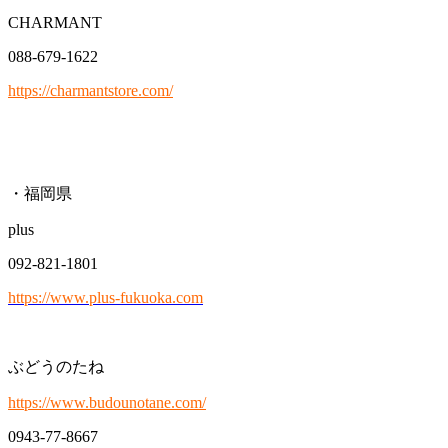
CHARMANT
088-679-1622
https://charmantstore.com/
・福岡県
plus
092-821-1801
https://www.plus-fukuoka.com
ぶどうのたね
https://www.budounotane.com/
0943-77-8667