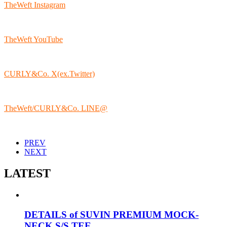
TheWeft Instagram
TheWeft YouTube
CURLY&Co. X(ex.Twitter)
TheWeft/CURLY&Co. LINE@
PREV
NEXT
LATEST
DETAILS of SUVIN PREMIUM MOCK-
NECK S/S TEE