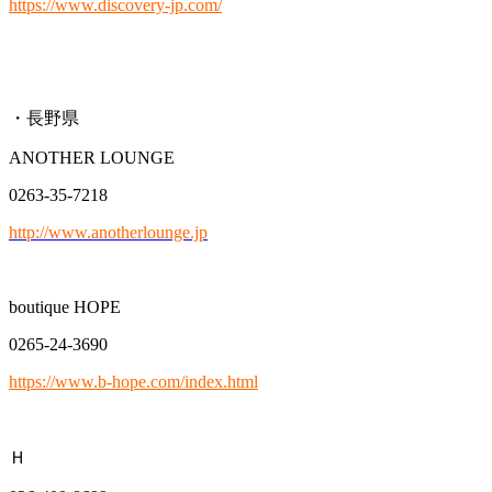
https://www.discovery-jp.com/
・長野県
ANOTHER LOUNGE
0263-35-7218
http://www.anotherlounge.jp
boutique HOPE
0265-24-3690
https://www.b-hope.com/index.html
Ｈ