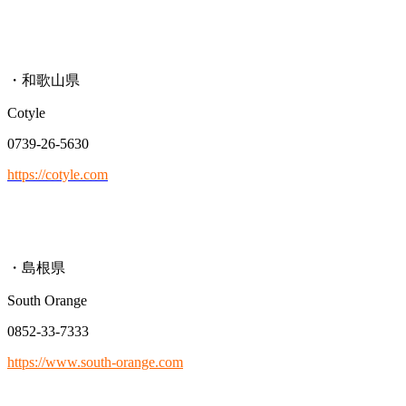
・和歌山県
Cotyle
0739-26-5630
https://cotyle.com
・島根県
South Orange
0852-33-7333
https://www.south-orange.com