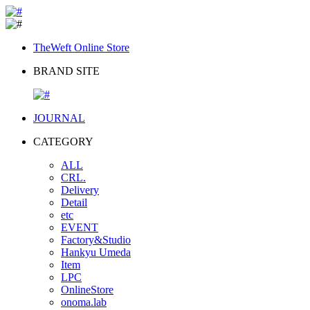
TheWeft Online Store
BRAND SITE
JOURNAL
CATEGORY
ALL
CRL.
Delivery
Detail
etc
EVENT
Factory&Studio
Hankyu Umeda
Item
LPC
OnlineStore
onoma.lab