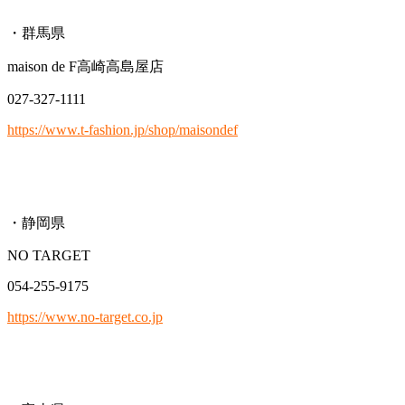
・群馬県
maison de F高崎高島屋店
027-327-1111
https://www.t-fashion.jp/shop/maisondef
・静岡県
NO TARGET
054-255-9175
https://www.no-target.co.jp