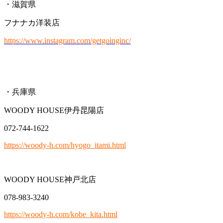
・滋賀県
フナナカ洋装店
https://www.instagram.com/getgoinginc/
・兵庫県
WOODY HOUSE伊丹昆陽店
072-744-1622
https://woody-h.com/hyogo_itami.html
WOODY HOUSE神戸北店
078-983-3240
https://woody-h.com/kobe_kita.html