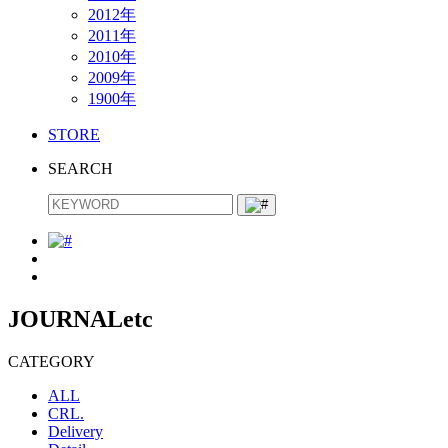
2012年
2011年
2010年
2009年
1900年
STORE
SEARCH
JOURNAL
etc
CATEGORY
ALL
CRL.
Delivery