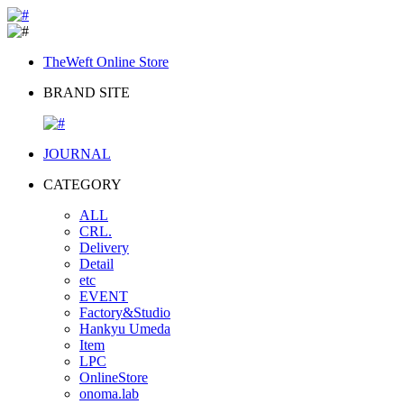
TheWeft Online Store
BRAND SITE
JOURNAL
CATEGORY
ALL
CRL.
Delivery
Detail
etc
EVENT
Factory&Studio
Hankyu Umeda
Item
LPC
OnlineStore
onoma.lab