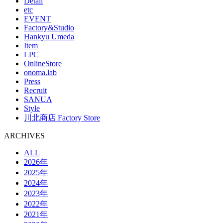
Detail
etc
EVENT
Factory&Studio
Hankyu Umeda
Item
LPC
OnlineStore
onoma.lab
Press
Recruit
SANUA
Style
川北商店 Factory Store
ARCHIVES
ALL
2026年
2025年
2024年
2023年
2022年
2021年