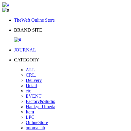
TheWeft Online Store
BRAND SITE
JOURNAL
CATEGORY
ALL
CRL.
Delivery
Detail
etc
EVENT
Factory&Studio
Hankyu Umeda
Item
LPC
OnlineStore
onoma.lab