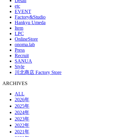
Detail
etc
EVENT
Factory&Studio
Hankyu Umeda
Item
LPC
OnlineStore
onoma.lab
Press
Recruit
SANUA
Style
川北商店 Factory Store
ARCHIVES
ALL
2026年
2025年
2024年
2023年
2022年
2021年