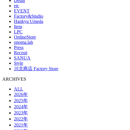
Detail
etc
EVENT
Factory&Studio
Hankyu Umeda
Item
LPC
OnlineStore
onoma.lab
Press
Recruit
SANUA
Style
川北商店 Factory Store
ARCHIVES
ALL
2026年
2025年
2024年
2023年
2022年
2021年