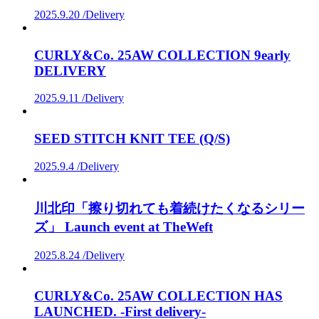
2025.9.20 /
Delivery
CURLY&Co. 25AW COLLECTION 9early
DELIVERY
2025.9.11 /
Delivery
SEED STITCH KNIT TEE (Q/S)
2025.9.4 /
Delivery
川北印「擦り切れても着続けたくなるシリー
ズ」 Launch event at TheWeft
2025.8.24 /
Delivery
CURLY&Co. 25AW COLLECTION HAS
LAUNCHED. -First delivery-