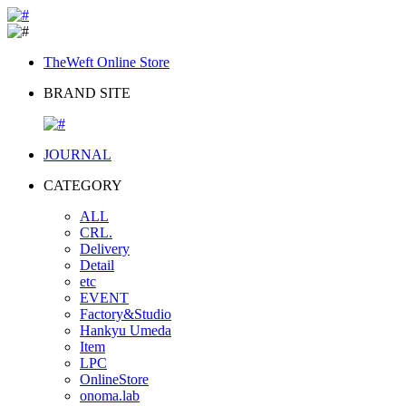
TheWeft Online Store
BRAND SITE
JOURNAL
CATEGORY
ALL
CRL.
Delivery
Detail
etc
EVENT
Factory&Studio
Hankyu Umeda
Item
LPC
OnlineStore
onoma.lab