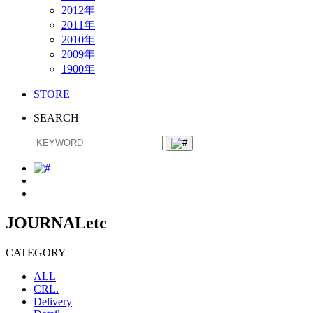
2012年
2011年
2010年
2009年
1900年
STORE
SEARCH
JOURNAL
etc
CATEGORY
ALL
CRL.
Delivery