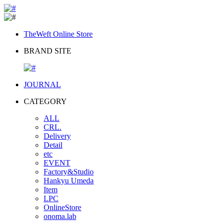
TheWeft Online Store
BRAND SITE
JOURNAL
CATEGORY
ALL
CRL.
Delivery
Detail
etc
EVENT
Factory&Studio
Hankyu Umeda
Item
LPC
OnlineStore
onoma.lab