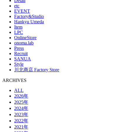
Detail
etc
EVENT
Factory&Studio
Hankyu Umeda
Item
LPC
OnlineStore
onoma.lab
Press
Recruit
SANUA
Style
川北商店 Factory Store
ARCHIVES
ALL
2026年
2025年
2024年
2023年
2022年
2021年