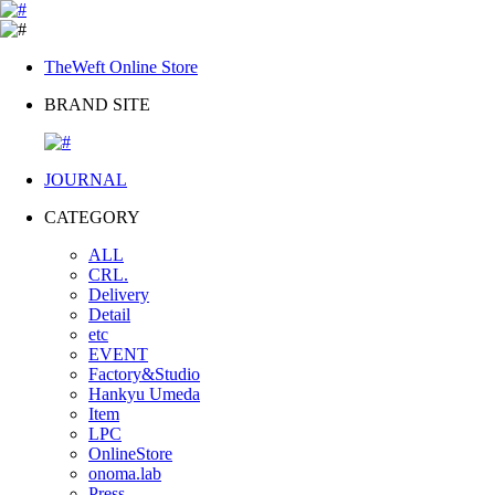
TheWeft Online Store
BRAND SITE
JOURNAL
CATEGORY
ALL
CRL.
Delivery
Detail
etc
EVENT
Factory&Studio
Hankyu Umeda
Item
LPC
OnlineStore
onoma.lab
Press