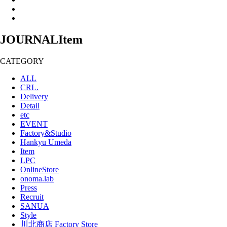
JOURNAL
Item
CATEGORY
ALL
CRL.
Delivery
Detail
etc
EVENT
Factory&Studio
Hankyu Umeda
Item
LPC
OnlineStore
onoma.lab
Press
Recruit
SANUA
Style
川北商店 Factory Store