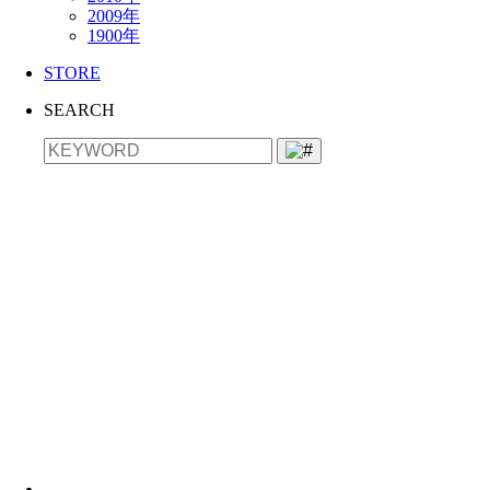
2009年
1900年
STORE
SEARCH