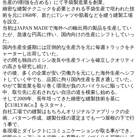
生産の9割強を占める）にて手袋製造業を創業。
緻密な縫製テクニックを必要とされる手袋生産で培われた技
術を元に1968年、新たにTシャツや肌着などを縫う縫製工場
を設立。
当初はJAPAN MADEで海外への輸出用の製品を生産してい
たが、急速な円高に伴い、国内向けの生産にシフトしていっ
た。
国内生産全盛期には圧倒的な生産力を元に毎週トラックをチ
ャーターし出荷していた。
その間も独自のミシン改良や生産ラインを確立しクオリティ
の高さを研究し続け、
その後、多くの企業が安い労働力を元にした海外生産へシフ
トしていく中でも、品質に拘り国内生産を貫き通していた。
やがて製造業を取り巻く環境が負のスパイラルに陥っていく
中、取引先に左右されない自活の道を模索し始める。
そして2009年、長年培ってきた緻密な縫製技術を基に
【CURLY&Co.】をスタート。
自社工場での縫製はもちろんオリジナルファブリックの企
画、パターン作成、縫製仕様の選定までも一つ屋根の下で行
う事で、
各現場とダイレクトにコミュニケーションが取る事ができ、