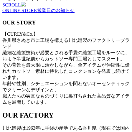
SCROLL
ONLINE STORE
営業日のお知らせ
OUR STORY
【CURLY&Co.】
香川県さぬき市に工場を構える川北縫製のファクトリーブラ
ンド
繊細な縫製技術が必要とされる手袋の縫製工場をルーツに、
およそ半世紀前からカットソー専門工場としてスタート。
その背景を最大限に活かしながら、全アイテムが伸縮性に優
れたカットソー素材に特化したコレクションを発表し続けて
います。
年齢や性別、シチュエーションを問わないオーセンティック
でクリーンなデザインと、
職人たちの実直なものづくりに裏打ちされた高品質なアイテ
ムを展開しています。
OUR FACTORY
川北縫製は1963年に手袋の産地である香川県（現在では国内