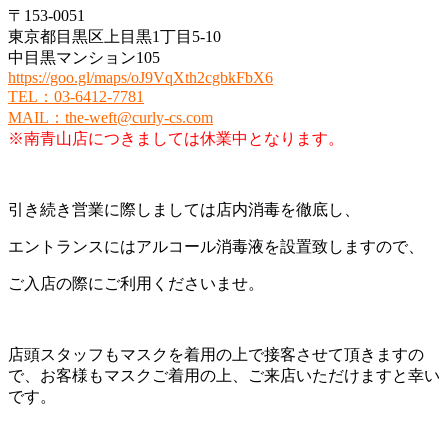
〒153-0051
東京都目黒区上目黒1丁目5-10
中目黒マンション105
https://goo.gl/maps/oJ9VqXth2cgbkFbX6
TEL
：
03-6412-7781
MAIL
：
the-weft@curly-cs.com
※南青山店につきましては休業中となります。
引き続き営業に際しましては店内消毒を徹底し、
エントランスにはアルコール消毒液を設置致しますので、
ご入店の際にご利用くださいませ。
店頭スタッフもマスクを着用の上で接客させて頂きますの
で、お客様もマスクご着用の上、ご来店いただけますと幸い
です。