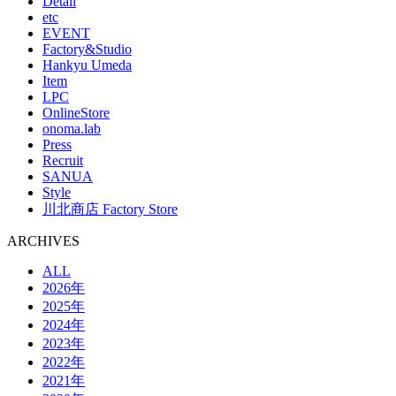
Detail
etc
EVENT
Factory&Studio
Hankyu Umeda
Item
LPC
OnlineStore
onoma.lab
Press
Recruit
SANUA
Style
川北商店 Factory Store
ARCHIVES
ALL
2026年
2025年
2024年
2023年
2022年
2021年