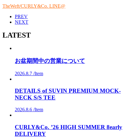
TheWeft/CURLY&Co. LINE@
PREV
NEXT
LATEST
お盆期間中の営業について
2026.8.7 /
Item
DETAILS of SUVIN PREMIUM MOCK-
NECK S/S TEE
2026.8.6 /
Item
CURLY&Co. ’26 HIGH SUMMER 8early
DELIVERY