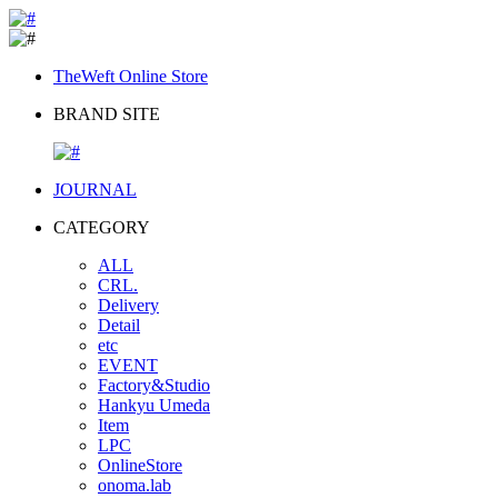
TheWeft Online Store
BRAND SITE
JOURNAL
CATEGORY
ALL
CRL.
Delivery
Detail
etc
EVENT
Factory&Studio
Hankyu Umeda
Item
LPC
OnlineStore
onoma.lab