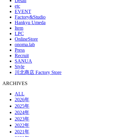
Detail
etc
EVENT
Factory&Studio
Hankyu Umeda
Item
LPC
OnlineStore
onoma.lab
Press
Recruit
SANUA
Style
川北商店 Factory Store
ARCHIVES
ALL
2026年
2025年
2024年
2023年
2022年
2021年