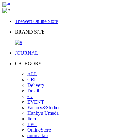
TheWeft Online Store
BRAND SITE
JOURNAL
CATEGORY
ALL
CRL.
Delivery
Detail
etc
EVENT
Factory&Studio
Hankyu Umeda
Item
LPC
OnlineStore
onoma.lab