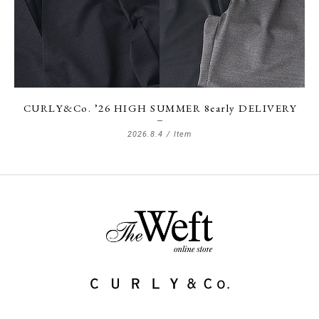
CURLY&Co. ’26 HIGH SUMMER 8early DELIVERY
2026.8.4 /
Item