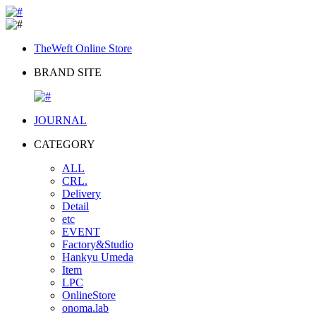
TheWeft Online Store
BRAND SITE
JOURNAL
CATEGORY
ALL
CRL.
Delivery
Detail
etc
EVENT
Factory&Studio
Hankyu Umeda
Item
LPC
OnlineStore
onoma.lab