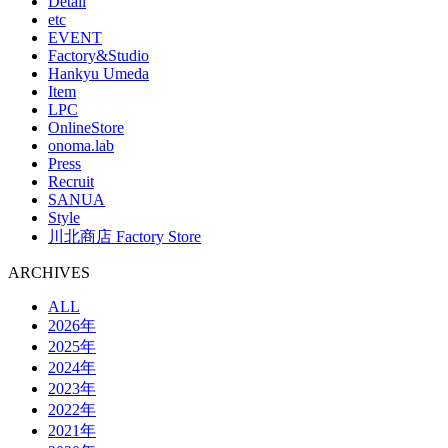
Detail
etc
EVENT
Factory&Studio
Hankyu Umeda
Item
LPC
OnlineStore
onoma.lab
Press
Recruit
SANUA
Style
川北商店 Factory Store
ARCHIVES
ALL
2026年
2025年
2024年
2023年
2022年
2021年