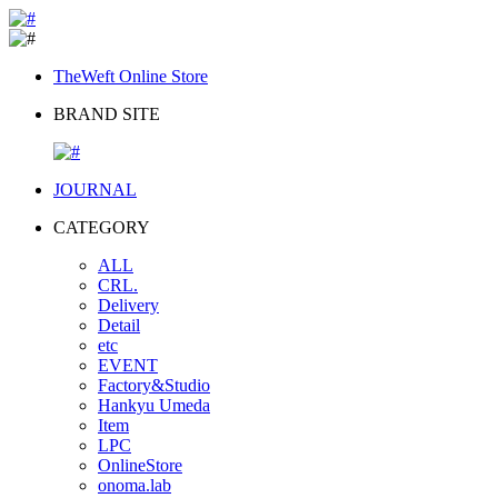
TheWeft Online Store
BRAND SITE
JOURNAL
CATEGORY
ALL
CRL.
Delivery
Detail
etc
EVENT
Factory&Studio
Hankyu Umeda
Item
LPC
OnlineStore
onoma.lab