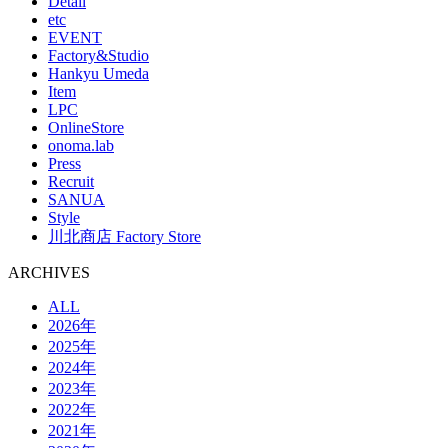
Detail
etc
EVENT
Factory&Studio
Hankyu Umeda
Item
LPC
OnlineStore
onoma.lab
Press
Recruit
SANUA
Style
川北商店 Factory Store
ARCHIVES
ALL
2026年
2025年
2024年
2023年
2022年
2021年