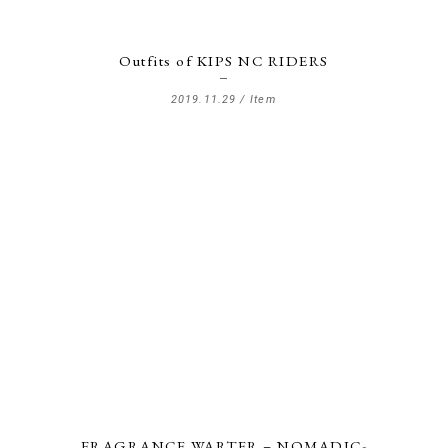
LPC
OnlineSto
Outfits of KIPS NC RIDERS
onoma.la
2019.11.29 /
Item
Press
Recruit
SANUA
Style
川北商店 Fa
Store
FRAGRANCE WARTER – NOMADIC-