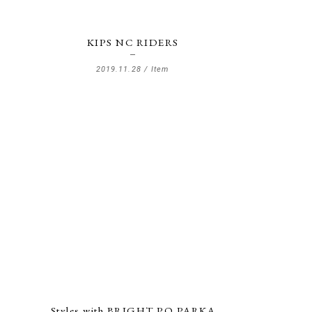
2018年
re
2017年
KIPS NC RIDERS
b
2016年
2019.11.28 /
Item
2015年
2014年
2013年
2012年
ctory
2011年
2010年
2009年
1900年
Styles with BRIGHT PO PARKA