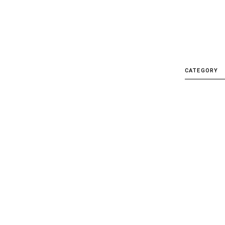
CATEGORY
ALL
CRL.
Delivery
Detail
etc
EVENT
Factory&S
Hankyu U
Item