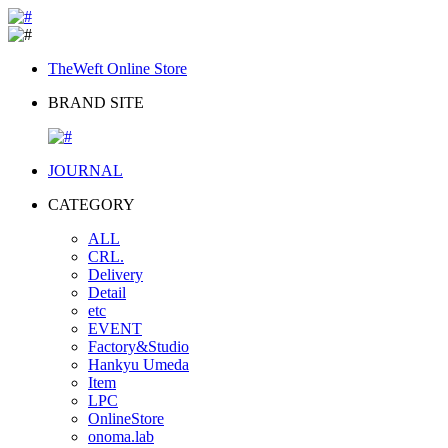
TheWeft Online Store
BRAND SITE
JOURNAL
CATEGORY
ALL
CRL.
Delivery
Detail
etc
EVENT
Factory&Studio
Hankyu Umeda
Item
LPC
OnlineStore
onoma.lab