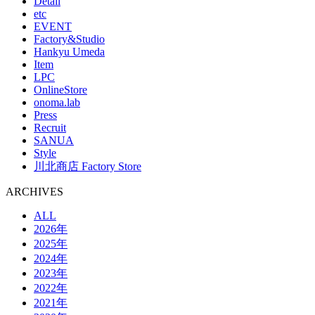
Detail
etc
EVENT
Factory&Studio
Hankyu Umeda
Item
LPC
OnlineStore
onoma.lab
Press
Recruit
SANUA
Style
川北商店 Factory Store
ARCHIVES
ALL
2026年
2025年
2024年
2023年
2022年
2021年