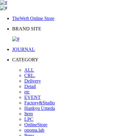
TheWeft Online Store
BRAND SITE
JOURNAL
CATEGORY
ALL
CRL.
Delivery
Detail
etc
EVENT
Factory&Studio
Hankyu Umeda
Item
LPC
OnlineStore
onoma.lab
Press