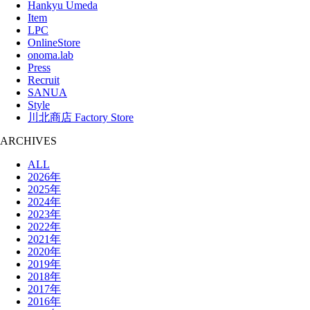
Hankyu Umeda
Item
LPC
OnlineStore
onoma.lab
Press
Recruit
SANUA
Style
川北商店 Factory Store
ARCHIVES
ALL
2026年
2025年
2024年
2023年
2022年
2021年
2020年
2019年
2018年
2017年
2016年