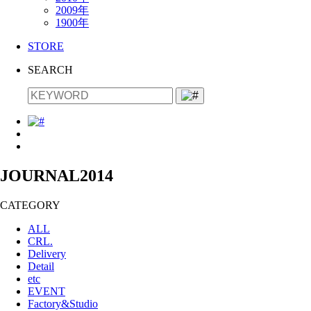
2009年
1900年
STORE
SEARCH
JOURNAL
2014
CATEGORY
ALL
CRL.
Delivery
Detail
etc
EVENT
Factory&Studio