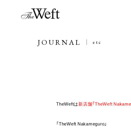
JOURNAL
etc
TheWeftは
新店舗「TheWeft Naka
「TheWeft Nakameguro」