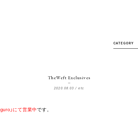
CATEGORY
ALL
CRL.
Delivery
TheWeft Exclusives
Detail
2020.08.03 /
etc
etc
EVENT
meguro」にて営業中
です。
Factory&S
Hankyu U
Item