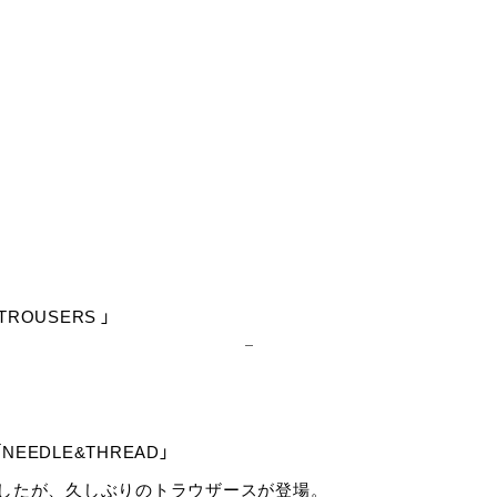
 TROUSERS 」
、
EEDLE&THREAD」
したが、久しぶりのトラウザースが登場。