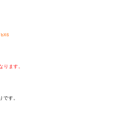
LPC
OnlineSto
onoma.la
Press
FbX6
Recruit
SANUA
Style
なります。
川北商店 Fa
Store
通りです。