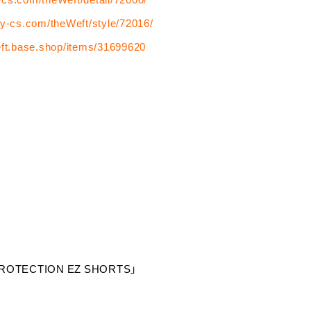
rly-cs.com/theWeft/style/72016/
eft.base.shop/items/31699620
Y/PROTECTION EZ SHORTS」