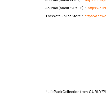
Journal（about STYLE）：
https://cu
TheWeft OnlineStore：
https://thew
「LifePackCollection from CURL