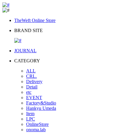
TheWeft Online Store
BRAND SITE
JOURNAL
CATEGORY
ALL
CRL.
Delivery
Detail
etc
EVENT
Factory&Studio
Hankyu Umeda
Item
LPC
OnlineStore
onoma.lab