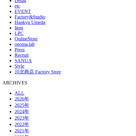
Detail
etc
EVENT
Factory&Studio
Hankyu Umeda
Item
LPC
OnlineStore
onoma.lab
Press
Recruit
SANUA
Style
川北商店 Factory Store
ARCHIVES
ALL
2026年
2025年
2024年
2023年
2022年
2021年