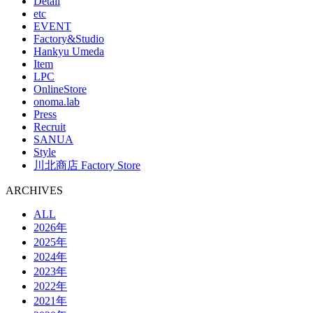
Detail
etc
EVENT
Factory&Studio
Hankyu Umeda
Item
LPC
OnlineStore
onoma.lab
Press
Recruit
SANUA
Style
川北商店 Factory Store
ARCHIVES
ALL
2026年
2025年
2024年
2023年
2022年
2021年