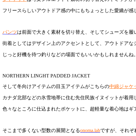
フリースらしいアウトドア感の中にもちょっとした愛嬌が感
パンツ
は前面で大きく素材を切り替え、そしてシューズを履
街着としてはデザイン上のアクセントとして、アウトドアな
じっと好機を待つ釣りなどの場面でもいいかもしれませんね
NORTHERN LINGHT PADDED JACKET
そして冬向けアイテムの目玉アイテムがこちらの
中綿ジャケ
カナダ北部などの氷雪地帯に住む先住民族イヌイットが着用
色々なところに仕込まれたポケットに、超軽量な着心地はギ
そこまで多くない型数の展開となる
onoma.lab
ですが、それぞ