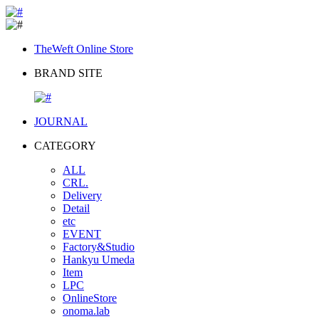
TheWeft Online Store
BRAND SITE
JOURNAL
CATEGORY
ALL
CRL.
Delivery
Detail
etc
EVENT
Factory&Studio
Hankyu Umeda
Item
LPC
OnlineStore
onoma.lab