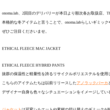
onoma.lab、2回目のデリバリーが本日より順次各お取扱店、T
本格的な冬アイテムと言うことで、onoma.labらしいギミ
ぜひご注目くださいませ。
ETHICAL FLEECE MAC JACKET
ETHICAL FLEECE HYBRID PANTS
抜群の保温性と軽量性を誇るリサイクルポリエステルを使用
こちらのアイテムたちは以前リリースした
アノラックパーカ
デザイナー自身も色々なシチュエーションをイメージしてい
ジャケット
は可変シルエットや素材の切り替えのギミックが