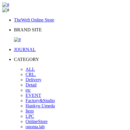
TheWeft Online Store
BRAND SITE
JOURNAL
CATEGORY
ALL
CRL.
Delivery
Detail
etc
EVENT
Factory&Studio
Hankyu Umeda
Item
LPC
OnlineStore
onoma.lab