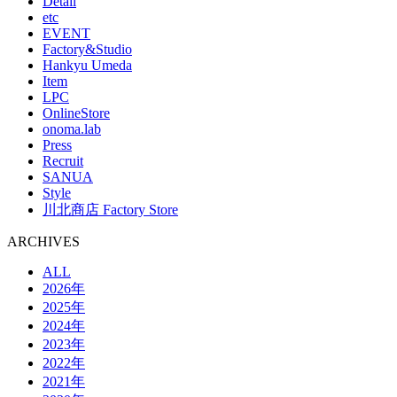
Detail
etc
EVENT
Factory&Studio
Hankyu Umeda
Item
LPC
OnlineStore
onoma.lab
Press
Recruit
SANUA
Style
川北商店 Factory Store
ARCHIVES
ALL
2026年
2025年
2024年
2023年
2022年
2021年