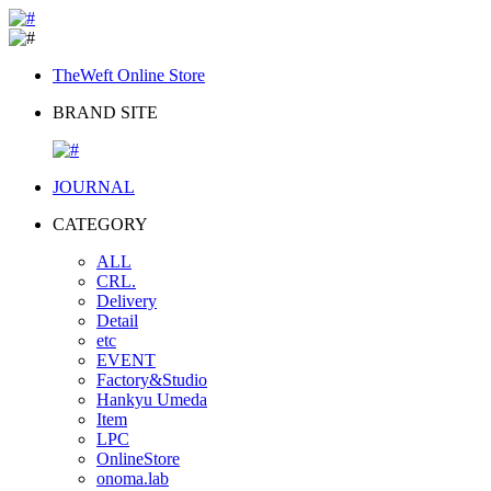
TheWeft Online Store
BRAND SITE
JOURNAL
CATEGORY
ALL
CRL.
Delivery
Detail
etc
EVENT
Factory&Studio
Hankyu Umeda
Item
LPC
OnlineStore
onoma.lab