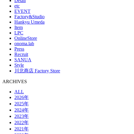
Detail
etc
EVENT
Factory&Studio
Hankyu Umeda
Item
LPC
OnlineStore
onoma.lab
Press
Recruit
SANUA
Style
川北商店 Factory Store
ARCHIVES
ALL
2026年
2025年
2024年
2023年
2022年
2021年