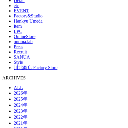
Detail
etc
EVENT
Factory&Studio
Hankyu Umeda
Item
LPC
OnlineStore
onoma.lab
Press
Recruit
SANUA
Style
川北商店 Factory Store
ARCHIVES
ALL
2026年
2025年
2024年
2023年
2022年
2021年