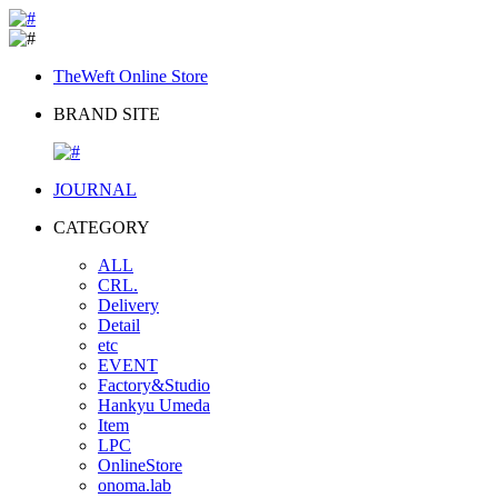
TheWeft Online Store
BRAND SITE
JOURNAL
CATEGORY
ALL
CRL.
Delivery
Detail
etc
EVENT
Factory&Studio
Hankyu Umeda
Item
LPC
OnlineStore
onoma.lab