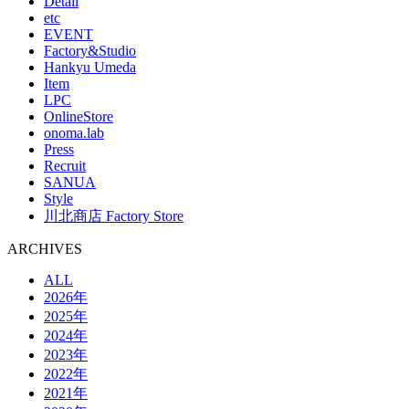
Detail
etc
EVENT
Factory&Studio
Hankyu Umeda
Item
LPC
OnlineStore
onoma.lab
Press
Recruit
SANUA
Style
川北商店 Factory Store
ARCHIVES
ALL
2026年
2025年
2024年
2023年
2022年
2021年