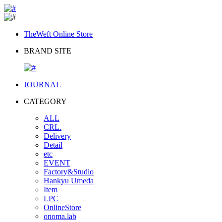
TheWeft Online Store
BRAND SITE
JOURNAL
CATEGORY
ALL
CRL.
Delivery
Detail
etc
EVENT
Factory&Studio
Hankyu Umeda
Item
LPC
OnlineStore
onoma.lab