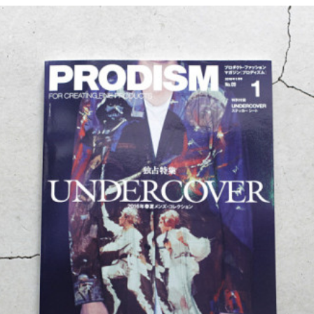
LPC
OnlineSto
onoma.la
Press
Recruit
SANUA
Style
川北商店 Fa
Store