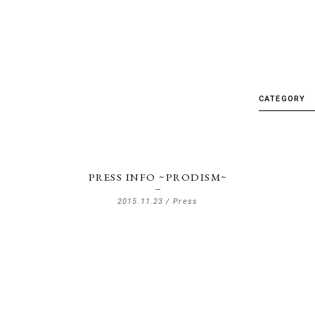
CATEGORY
ALL
CRL.
Delivery
PRESS INFO ~PRODISM~
Detail
2015.11.23 /
Press
etc
EVENT
Factory&S
Hankyu U
Item