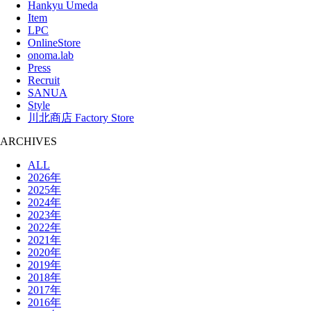
Hankyu Umeda
Item
LPC
OnlineStore
onoma.lab
Press
Recruit
SANUA
Style
川北商店 Factory Store
ARCHIVES
ALL
2026年
2025年
2024年
2023年
2022年
2021年
2020年
2019年
2018年
2017年
2016年