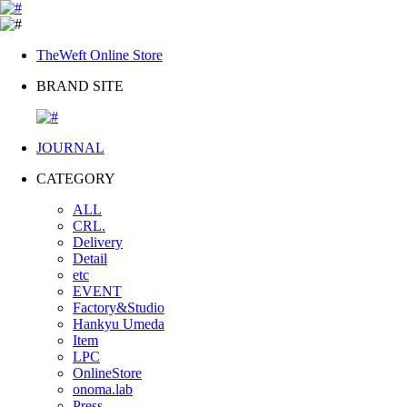
TheWeft Online Store
BRAND SITE
JOURNAL
CATEGORY
ALL
CRL.
Delivery
Detail
etc
EVENT
Factory&Studio
Hankyu Umeda
Item
LPC
OnlineStore
onoma.lab
Press