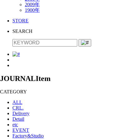
2009年
1900年
STORE
SEARCH
JOURNAL
Item
CATEGORY
ALL
CRL.
Delivery
Detail
etc
EVENT
Factory&Studio