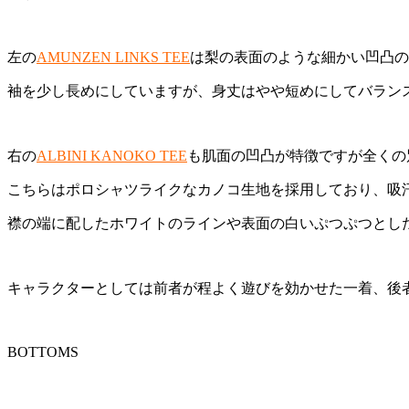
左の
AMUNZEN LINKS TEE
は梨の表面のような細かい凹凸の
袖を少し長めにしていますが、身丈はやや短めにしてバラン
右の
ALBINI KANOKO TEE
も肌面の凹凸が特徴ですが全くの
こちらはポロシャツライクなカノコ生地を採用しており、吸
襟の端に配したホワイトのラインや表面の白いぷつぷつとし
キャラクターとしては前者が程よく遊びを効かせた一着、後
BOTTOMS