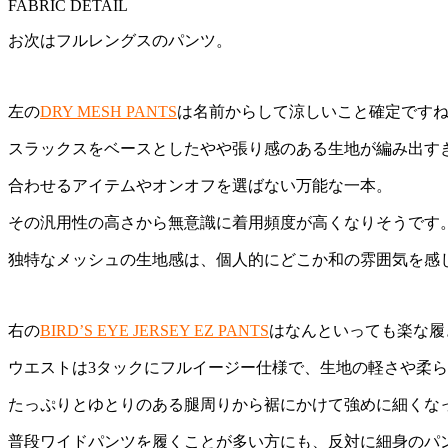
FABRIC DETAIL
お次はフルレングスのパンツ。
左の
DRY MESH PANTS
は名前からして涼しいこと確定です
スラックスをベースとしたやや張り感のある生地が編み出す
合わせるアイテムやオンオフを選ばない万能な一本。
その汎用性の高さから無意識に着用頻度が高くなりそうです
独特なメッシュの生地感は、個人的にどこか和の雰囲気を感
右の
BIRD’S EYE JERSEY EZ PANTS
はなんといっても楽な履
ウエストは3タックにフルイージー仕様で、生地の軽さや柔
たっぷりとゆとりのある腿周りから裾にかけて強めに細くな
普段ワイドパンツを履くことが多い方にも、反対に細身のパ