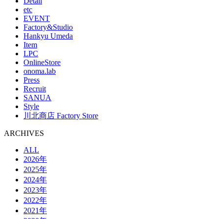
Detail
etc
EVENT
Factory&Studio
Hankyu Umeda
Item
LPC
OnlineStore
onoma.lab
Press
Recruit
SANUA
Style
川北商店 Factory Store
ARCHIVES
ALL
2026年
2025年
2024年
2023年
2022年
2021年