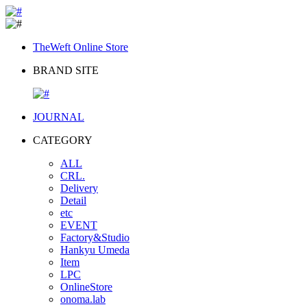
TheWeft Online Store
BRAND SITE
JOURNAL
CATEGORY
ALL
CRL.
Delivery
Detail
etc
EVENT
Factory&Studio
Hankyu Umeda
Item
LPC
OnlineStore
onoma.lab