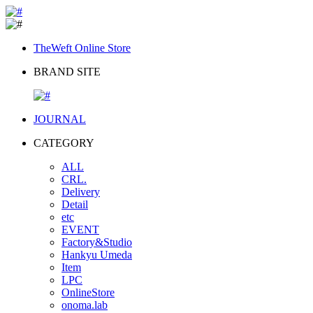
TheWeft Online Store
BRAND SITE
JOURNAL
CATEGORY
ALL
CRL.
Delivery
Detail
etc
EVENT
Factory&Studio
Hankyu Umeda
Item
LPC
OnlineStore
onoma.lab