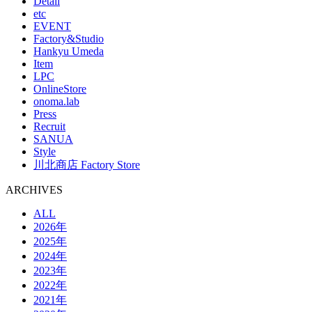
Detail
etc
EVENT
Factory&Studio
Hankyu Umeda
Item
LPC
OnlineStore
onoma.lab
Press
Recruit
SANUA
Style
川北商店 Factory Store
ARCHIVES
ALL
2026年
2025年
2024年
2023年
2022年
2021年