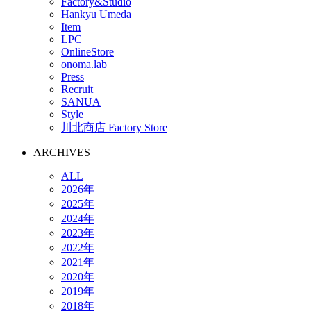
Factory&Studio
Hankyu Umeda
Item
LPC
OnlineStore
onoma.lab
Press
Recruit
SANUA
Style
川北商店 Factory Store
ARCHIVES
ALL
2026年
2025年
2024年
2023年
2022年
2021年
2020年
2019年
2018年