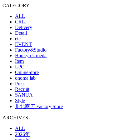
CATEGORY
ALL
CRL.
Delivery
Detail
etc
EVENT
Factory&Studio
Hankyu Umeda
Item
LPC
OnlineStore
onoma.lab
Press
Recruit
SANUA
Style
川北商店 Factory Store
ARCHIVES
ALL
2026年