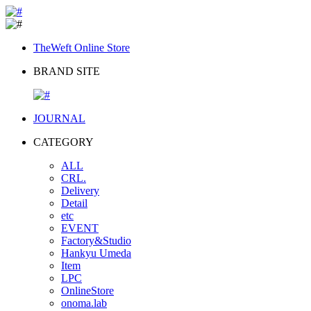
TheWeft Online Store
BRAND SITE
JOURNAL
CATEGORY
ALL
CRL.
Delivery
Detail
etc
EVENT
Factory&Studio
Hankyu Umeda
Item
LPC
OnlineStore
onoma.lab