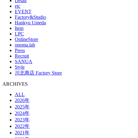
Detail
etc
EVENT
Factory&Studio
Hankyu Umeda
Item
LPC
OnlineStore
onoma.lab
Press
Recruit
SANUA
Style
川北商店 Factory Store
ARCHIVES
ALL
2026年
2025年
2024年
2023年
2022年
2021年