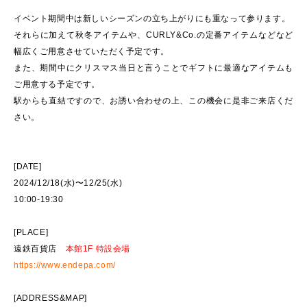
イベント期間中は新しいシーズンの立ち上がりにも重なって参ります。
それらに加えて秋冬アイテムや、CURLY&Co.の定番アイテムなどなど
幅広くご用意させていただく予定です。
また、期間中にクリスマス当日と言うことでギフトに最適なアイテムも
ご用意する予定です。
駅からも直結ですので、お誘い合わせの上、この機会に是非ご来店くだ
さい。
[DATE]
2024/12/18(水)〜12/25(水)
10:00-19:30
[PLACE]
遠鉄百貨店
本館1F 特設会場
https://www.endepa.com/
[ADDRESS&MAP]