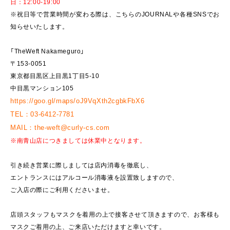
日：12:00-19:00
※祝日等で営業時間が変わる際は、こちらのJOURNALや各種SNSでお
知らせいたします。
「TheWeft Nakameguro」
〒153-0051
東京都目黒区上目黒1丁目5-10
中目黒マンション105
https://goo.gl/maps/oJ9VqXth2cgbkFbX6
TEL
：
03-6412-7781
MAIL
：
the-weft@curly-cs.com
※南青山店につきましては休業中となります。
引き続き営業に際しましては店内消毒を徹底し、
エントランスにはアルコール消毒液を設置致しますので、
ご入店の際にご利用くださいませ。
店頭スタッフもマスクを着用の上で接客させて頂きますので、お客様も
マスクご着用の上、ご来店いただけますと幸いです。