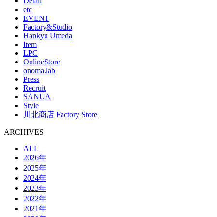
Detail
etc
EVENT
Factory&Studio
Hankyu Umeda
Item
LPC
OnlineStore
onoma.lab
Press
Recruit
SANUA
Style
川北商店 Factory Store
ARCHIVES
ALL
2026年
2025年
2024年
2023年
2022年
2021年