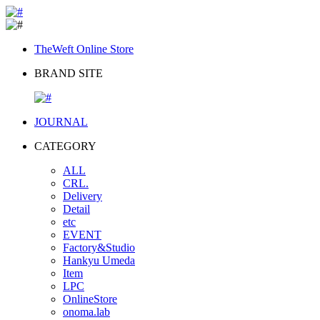
TheWeft Online Store
BRAND SITE
JOURNAL
CATEGORY
ALL
CRL.
Delivery
Detail
etc
EVENT
Factory&Studio
Hankyu Umeda
Item
LPC
OnlineStore
onoma.lab