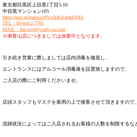
東京都目黒区上目黒1丁目5-10
中目黒マンション105
https://goo.gl/maps/oJ9VqXth2cgbkFbX6
TEL
：
03-6412-7781
MAIL
：
the-weft@curly-cs.com
※南青山店につきましては休業中となります。
引き続き営業に際しましては店内消毒を徹底し、
エントランスにはアルコール消毒液を設置致しますので、
ご入店の際にご利用くださいませ。
店頭スタッフもマスクを着用の上で接客させて頂きますので
混雑状況によってはご入店されるお客様の人数を制限するな