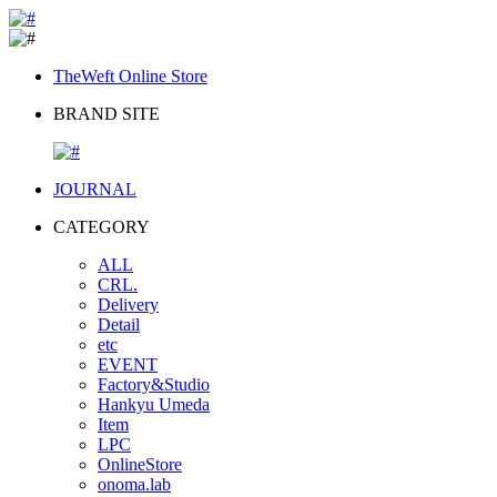
TheWeft Online Store
BRAND SITE
JOURNAL
CATEGORY
ALL
CRL.
Delivery
Detail
etc
EVENT
Factory&Studio
Hankyu Umeda
Item
LPC
OnlineStore
onoma.lab