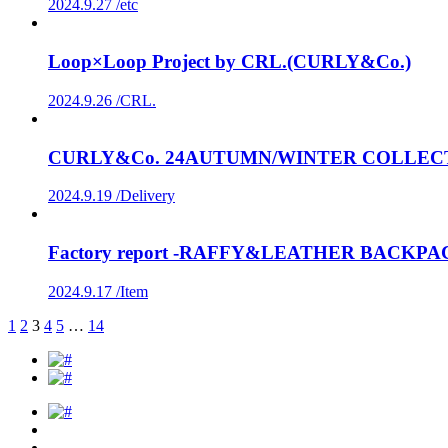
2024.9.27 /
etc
Loop×Loop Project by CRL.(CURLY&Co.)
2024.9.26 /
CRL.
CURLY&Co. 24AUTUMN/WINTER COLLECTIO
2024.9.19 /
Delivery
Factory report -RAFFY&LEATHER BACKPA
2024.9.17 /
Item
1
2
3
4
5
…
14