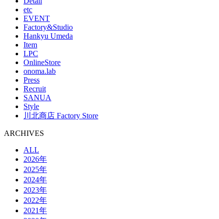
Detail
etc
EVENT
Factory&Studio
Hankyu Umeda
Item
LPC
OnlineStore
onoma.lab
Press
Recruit
SANUA
Style
川北商店 Factory Store
ARCHIVES
ALL
2026年
2025年
2024年
2023年
2022年
2021年