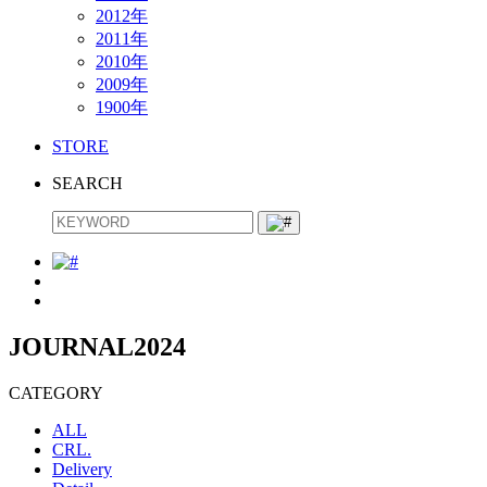
2012年
2011年
2010年
2009年
1900年
STORE
SEARCH
JOURNAL
2024
CATEGORY
ALL
CRL.
Delivery