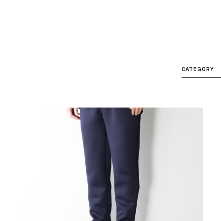
CATEGORY
ALL
CRL.
Delivery
Detail
etc
EVENT
Factory&S
Hankyu U
Item