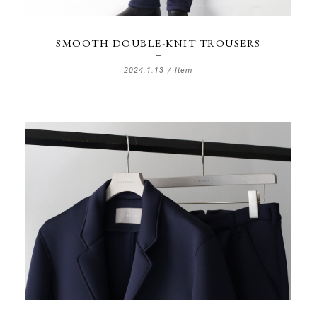
LPC
OnlineSto
SMOOTH DOUBLE-KNIT TROUSERS
onoma.la
2024.1.13 /
Item
Press
Recruit
SANUA
Style
川北商店 Fa
Store