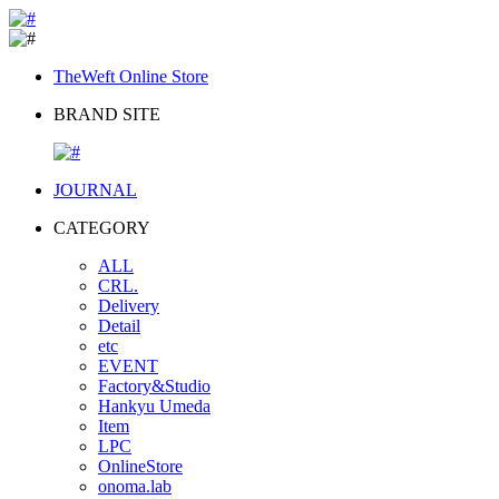
TheWeft Online Store
BRAND SITE
JOURNAL
CATEGORY
ALL
CRL.
Delivery
Detail
etc
EVENT
Factory&Studio
Hankyu Umeda
Item
LPC
OnlineStore
onoma.lab