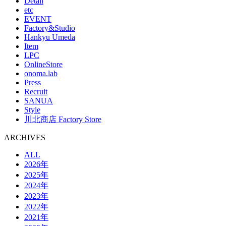
Detail
etc
EVENT
Factory&Studio
Hankyu Umeda
Item
LPC
OnlineStore
onoma.lab
Press
Recruit
SANUA
Style
川北商店 Factory Store
ARCHIVES
ALL
2026年
2025年
2024年
2023年
2022年
2021年