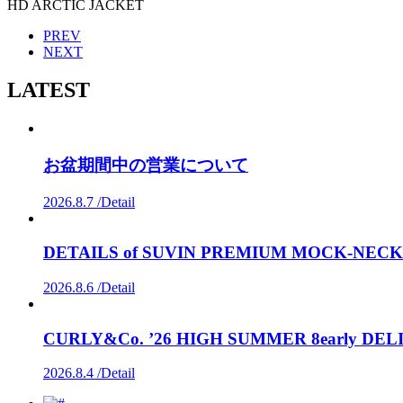
HD ARCTIC JACKET
PREV
NEXT
LATEST
お盆期間中の営業について
2026.8.7 /
Detail
DETAILS of SUVIN PREMIUM MOCK-NECK 
2026.8.6 /
Detail
CURLY&Co. ’26 HIGH SUMMER 8early DEL
2026.8.4 /
Detail