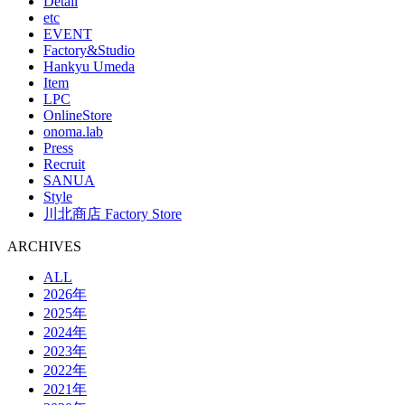
Detail
etc
EVENT
Factory&Studio
Hankyu Umeda
Item
LPC
OnlineStore
onoma.lab
Press
Recruit
SANUA
Style
川北商店 Factory Store
ARCHIVES
ALL
2026年
2025年
2024年
2023年
2022年
2021年