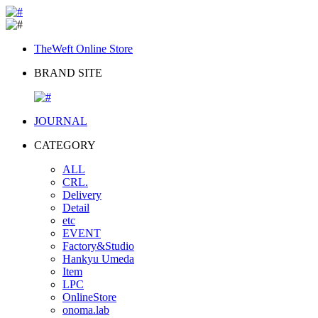
TheWeft Online Store
BRAND SITE
JOURNAL
CATEGORY
ALL
CRL.
Delivery
Detail
etc
EVENT
Factory&Studio
Hankyu Umeda
Item
LPC
OnlineStore
onoma.lab