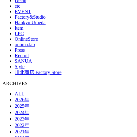
Detail
etc
EVENT
Factory&Studio
Hankyu Umeda
Item
LPC
OnlineStore
onoma.lab
Press
Recruit
SANUA
Style
川北商店 Factory Store
ARCHIVES
ALL
2026年
2025年
2024年
2023年
2022年
2021年