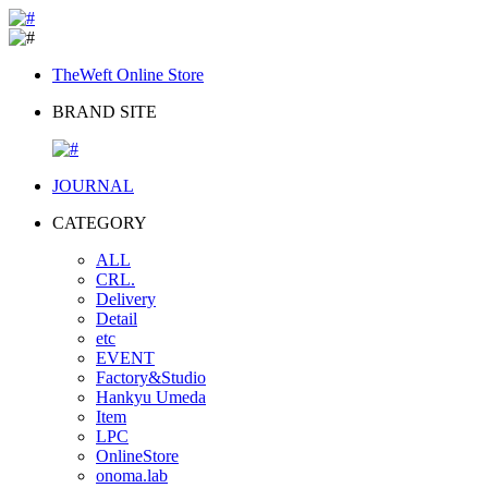
TheWeft Online Store
BRAND SITE
JOURNAL
CATEGORY
ALL
CRL.
Delivery
Detail
etc
EVENT
Factory&Studio
Hankyu Umeda
Item
LPC
OnlineStore
onoma.lab