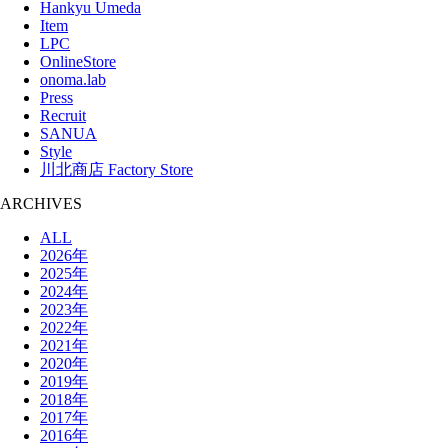
Hankyu Umeda
Item
LPC
OnlineStore
onoma.lab
Press
Recruit
SANUA
Style
川北商店 Factory Store
ARCHIVES
ALL
2026年
2025年
2024年
2023年
2022年
2021年
2020年
2019年
2018年
2017年
2016年