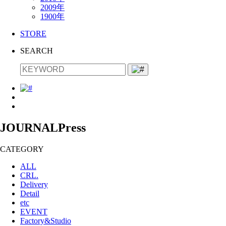
2009年
1900年
STORE
SEARCH
JOURNAL
Press
CATEGORY
ALL
CRL.
Delivery
Detail
etc
EVENT
Factory&Studio