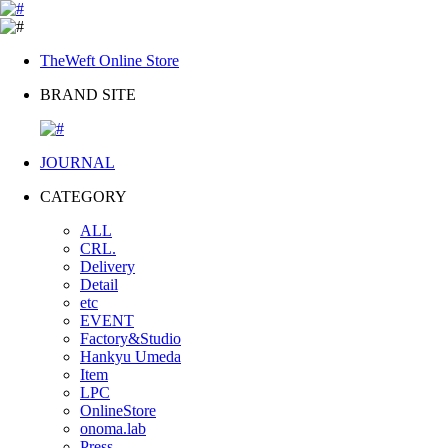
TheWeft Online Store
BRAND SITE
JOURNAL
CATEGORY
ALL
CRL.
Delivery
Detail
etc
EVENT
Factory&Studio
Hankyu Umeda
Item
LPC
OnlineStore
onoma.lab
Press