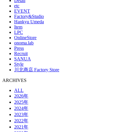
Detail
etc
EVENT
Factory&Studio
Hankyu Umeda
Item
LPC
OnlineStore
onoma.lab
Press
Recruit
SANUA
Style
川北商店 Factory Store
ARCHIVES
ALL
2026年
2025年
2024年
2023年
2022年
2021年