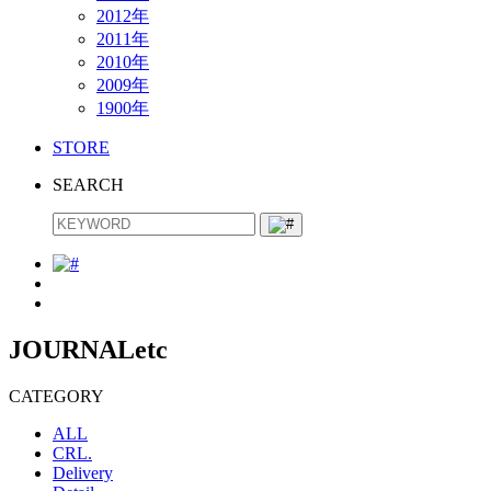
2012年
2011年
2010年
2009年
1900年
STORE
SEARCH
JOURNAL
etc
CATEGORY
ALL
CRL.
Delivery