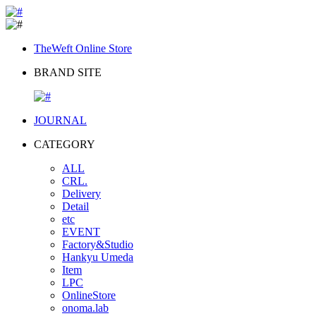
TheWeft Online Store
BRAND SITE
JOURNAL
CATEGORY
ALL
CRL.
Delivery
Detail
etc
EVENT
Factory&Studio
Hankyu Umeda
Item
LPC
OnlineStore
onoma.lab