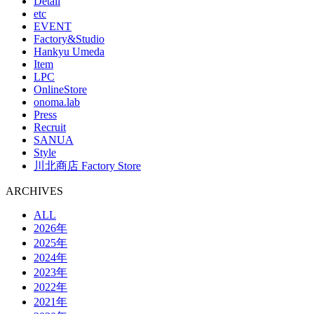
Detail
etc
EVENT
Factory&Studio
Hankyu Umeda
Item
LPC
OnlineStore
onoma.lab
Press
Recruit
SANUA
Style
川北商店 Factory Store
ARCHIVES
ALL
2026年
2025年
2024年
2023年
2022年
2021年