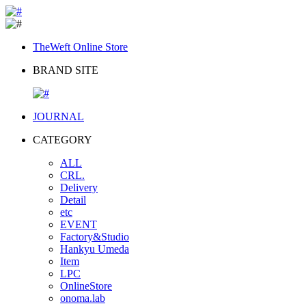
TheWeft Online Store
BRAND SITE
JOURNAL
CATEGORY
ALL
CRL.
Delivery
Detail
etc
EVENT
Factory&Studio
Hankyu Umeda
Item
LPC
OnlineStore
onoma.lab