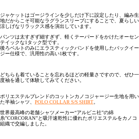
ジャケットはゴージラインを少しだけ下に設定したり、編み生
地だからこそ可能なラグランスリーブにすることで、夏らしい
涼しげなリラックス感を演出しています。
パンツは太すぎず細すぎず、軽くテーパードをかけたオーセン
テイックな1タック型です。
後ろベルトのみにエラスティックバンドを使用したバックイー
ジー仕様で、汎用性の高い1枚です。
どちらも着ていることを忘れるほどの軽量さですので、ぜひ一
度袖を通して体験してみてください。
ポリエステルブレンドのコットンカノコジャージー生地を用い
た半袖シャツ、
POLO COLLAR S/S SHIRT
。
世界最高峰の老舗シャツメーカー“アルビニ社”の綿
糸”CORCORAN”と吸汗速乾性に優れたポリエステルをカノコ
組織で交編しました。