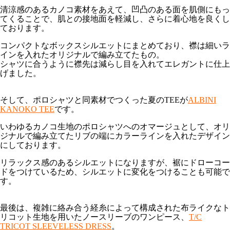
清涼感のあるカノコ素材をあえて、凹凸のある面を肌側にもっ
てくることで、肌との接地面を軽減し、さらに着心地を良くし
ております。
コンパクトなボックスシルエットにまとめており、襟は細いラ
インを入れたオリジナルで編み立てたもの。
シャツに合うように襟先は減らし目を入れてエレガントに仕上
げました。
そして、ポロシャツと同素材でつくった夏のTEEが
ALBINI
KANOKO TEE
です。
いわゆるカノコ生地のポロシャツへのオマージュとして、オリ
ジナルで編み立てたリブの端にカラーラインを入れたデザイン
にしております。
リラックス感のあるシルエットになりますが、裾にドローコー
ドをつけているため、シルエットに変化をつけることも可能で
す。
最後は、複雑に絡み合う経糸によって構成された布ライクなト
リコット生地を用いたノースリーブのワンピース、
T/C
TRICOT SLEEVELESS DRESS
。