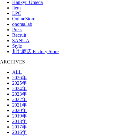
Hankyu Umeda
Item
LPC
OnlineStore
onoma.lab
Press
Recruit
SANUA
Style
川北商店 Factory Store
ARCHIVES
ALL
2026年
2025年
2024年
2023年
2022年
2021年
2020年
2019年
2018年
2017年
2016年