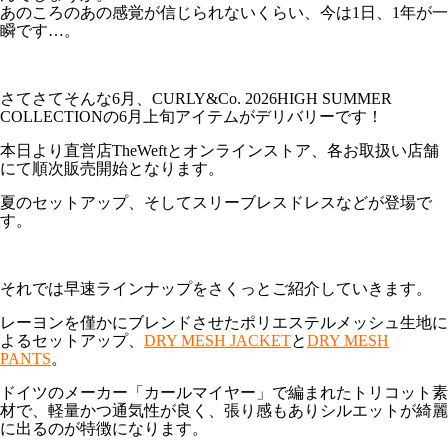
あのころのあの感覚が信じられないくらい、今は1日、1年が一
瞬です…。
さてさてそんな6月、CURLY&Co. 2026HIGH SUMMER
COLLECTIONの6月上旬アイテムがデリバリーです！
本日より直営店TheWeftとオンラインストア、各お取扱い店舗
にて順次販売開始となります。
夏のセットアップ、そしてスリーブレスドレスなどが登場で
す。
それでは早速ラインナップをさくっとご紹介していきます。
レーヨンを僅かにブレンドさせたポリエステルメッシュ生地に
よるセットアップ、
DRY MESH JACKET
と
DRY MESH
PANTS
。
ドイツのメーカー「カールマイヤー」で編まれたトリコット素
材で、軽量かつ通気性が良く、張り感もありシルエットが綺麗
に出るのが特徴になります。