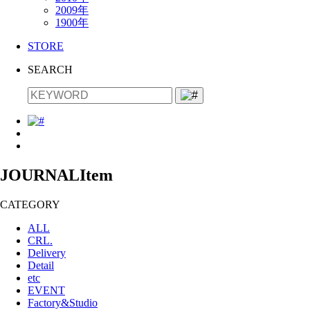
2009年
1900年
STORE
SEARCH
JOURNAL
Item
CATEGORY
ALL
CRL.
Delivery
Detail
etc
EVENT
Factory&Studio