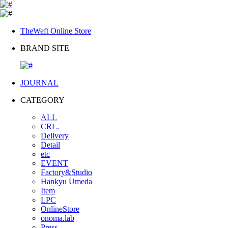
TheWeft Online Store
BRAND SITE
JOURNAL
CATEGORY
ALL
CRL.
Delivery
Detail
etc
EVENT
Factory&Studio
Hankyu Umeda
Item
LPC
OnlineStore
onoma.lab
Press