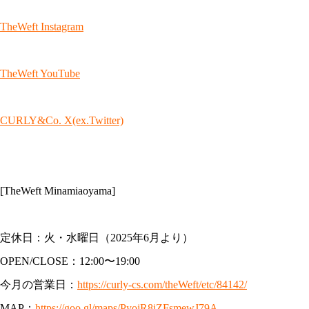
TheWeft Instagram
TheWeft YouTube
CURLY&Co. X(ex.Twitter)
[TheWeft Minamiaoyama]
定休日：火・水曜日（2025年6月より）
OPEN/CLOSE：12:00〜19:00
今月の営業日：
https://curly-cs.com/theWeft/etc/84142/
MAP：
https://goo.gl/maps/PyojR8iZFsmewJ79A