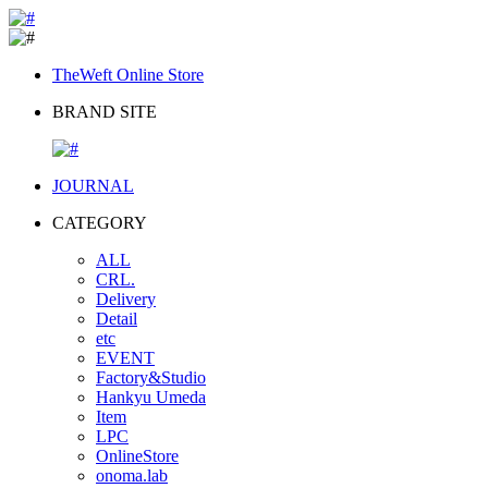
TheWeft Online Store
BRAND SITE
JOURNAL
CATEGORY
ALL
CRL.
Delivery
Detail
etc
EVENT
Factory&Studio
Hankyu Umeda
Item
LPC
OnlineStore
onoma.lab