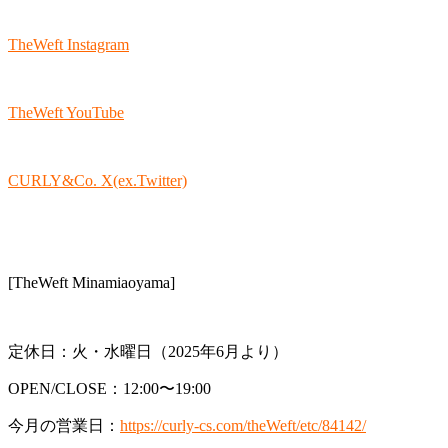
TheWeft Instagram
TheWeft YouTube
CURLY&Co. X(ex.Twitter)
[TheWeft Minamiaoyama]
定休日：火・水曜日（2025年6月より）
OPEN/CLOSE：12:00〜19:00
今月の営業日：
https://curly-cs.com/theWeft/etc/84142/