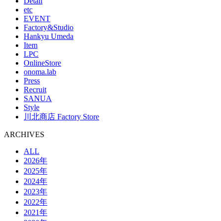
Detail
etc
EVENT
Factory&Studio
Hankyu Umeda
Item
LPC
OnlineStore
onoma.lab
Press
Recruit
SANUA
Style
川北商店 Factory Store
ARCHIVES
ALL
2026年
2025年
2024年
2023年
2022年
2021年