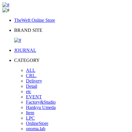
TheWeft Online Store
BRAND SITE
JOURNAL
CATEGORY
ALL
CRL.
Delivery
Detail
etc
EVENT
Factory&Studio
Hankyu Umeda
Item
LPC
OnlineStore
onoma.lab