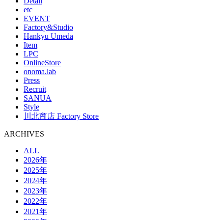
Detail
etc
EVENT
Factory&Studio
Hankyu Umeda
Item
LPC
OnlineStore
onoma.lab
Press
Recruit
SANUA
Style
川北商店 Factory Store
ARCHIVES
ALL
2026年
2025年
2024年
2023年
2022年
2021年