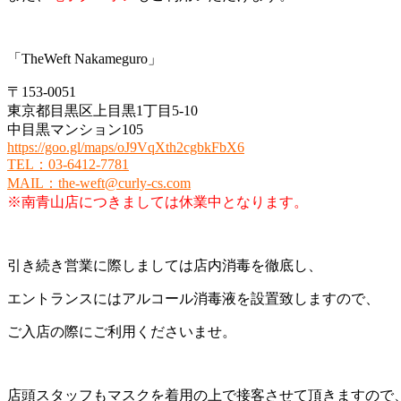
「TheWeft Nakameguro」
〒153-0051
東京都目黒区上目黒1丁目5-10
中目黒マンション105
https://goo.gl/maps/oJ9VqXth2cgbkFbX6
TEL
：
03-6412-7781
MAIL
：
the-weft@curly-cs.com
※南青山店につきましては休業中となります。
引き続き営業に際しましては店内消毒を徹底し、
エントランスにはアルコール消毒液を設置致しますので、
ご入店の際にご利用くださいませ。
店頭スタッフもマスクを着用の上で接客させて頂きますので