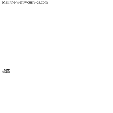
Mail:the-weft@curly-cs.com
後藤