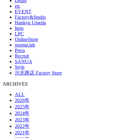
Detail
etc
EVENT
Factory&Studio
Hankyu Umeda
Item
LPC
OnlineStore
onoma.lab
Press
Recruit
SANUA
Style
川北商店 Factory Store
ARCHIVES
ALL
2026年
2025年
2024年
2023年
2022年
2021年