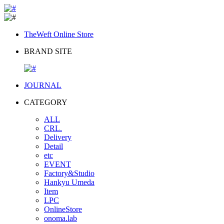
TheWeft Online Store
BRAND SITE
JOURNAL
CATEGORY
ALL
CRL.
Delivery
Detail
etc
EVENT
Factory&Studio
Hankyu Umeda
Item
LPC
OnlineStore
onoma.lab