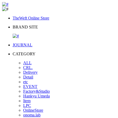
TheWeft Online Store
BRAND SITE
JOURNAL
CATEGORY
ALL
CRL.
Delivery
Detail
etc
EVENT
Factory&Studio
Hankyu Umeda
Item
LPC
OnlineStore
onoma.lab