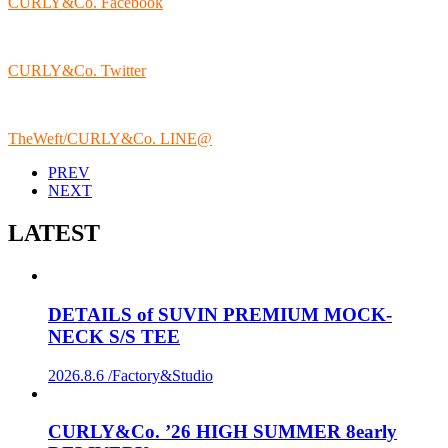
CURLY&Co. Facebook
CURLY&Co. Twitter
TheWeft/CURLY&Co. LINE@
PREV
NEXT
LATEST
DETAILS of SUVIN PREMIUM MOCK-
NECK S/S TEE
2026.8.6 /
Factory&Studio
CURLY&Co. ’26 HIGH SUMMER 8early