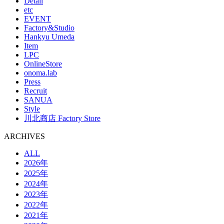
Detail
etc
EVENT
Factory&Studio
Hankyu Umeda
Item
LPC
OnlineStore
onoma.lab
Press
Recruit
SANUA
Style
川北商店 Factory Store
ARCHIVES
ALL
2026年
2025年
2024年
2023年
2022年
2021年