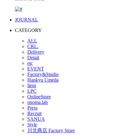
JOURNAL
CATEGORY
ALL
CRL.
Delivery
Detail
etc
EVENT
Factory&Studio
Hankyu Umeda
Item
LPC
OnlineStore
onoma.lab
Press
Recruit
SANUA
Style
川北商店 Factory Store