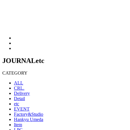
JOURNAL
etc
CATEGORY
ALL
CRL.
Delivery
Detail
etc
EVENT
Factory&Studio
Hankyu Umeda
Item
LPC