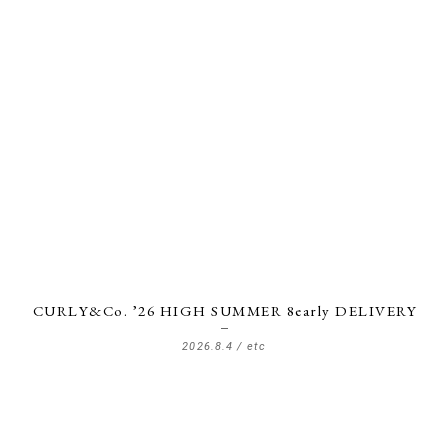
CURLY&Co. ’26 HIGH SUMMER 8early DELIVERY
2026.8.4 /
etc