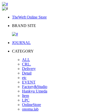
TheWeft Online Store
BRAND SITE
JOURNAL
CATEGORY
ALL
CRL.
Delivery
Detail
etc
EVENT
Factory&Studio
Hankyu Umeda
Item
LPC
OnlineStore
onoma.lab