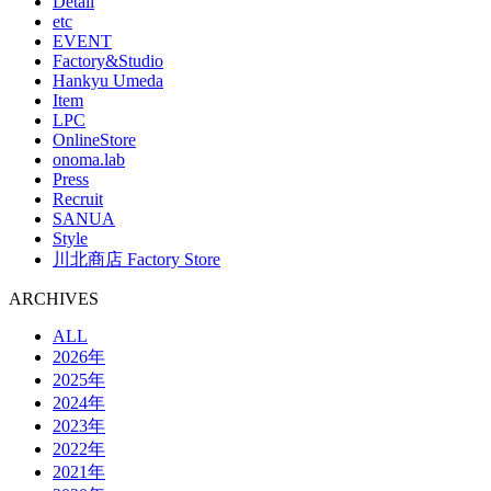
Detail
etc
EVENT
Factory&Studio
Hankyu Umeda
Item
LPC
OnlineStore
onoma.lab
Press
Recruit
SANUA
Style
川北商店 Factory Store
ARCHIVES
ALL
2026年
2025年
2024年
2023年
2022年
2021年