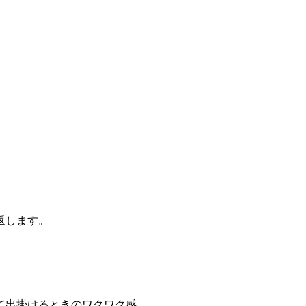
返します。
て出掛けるときのワクワク感、