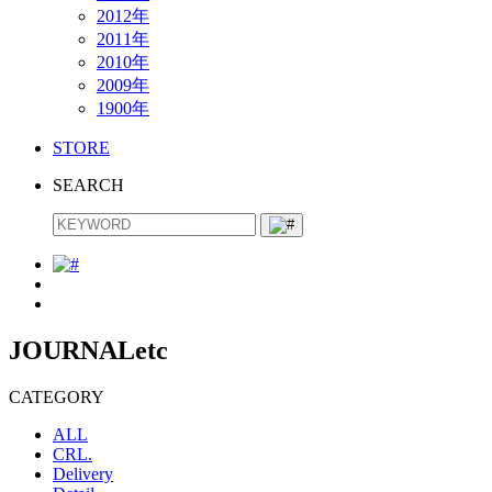
2012年
2011年
2010年
2009年
1900年
STORE
SEARCH
JOURNAL
etc
CATEGORY
ALL
CRL.
Delivery