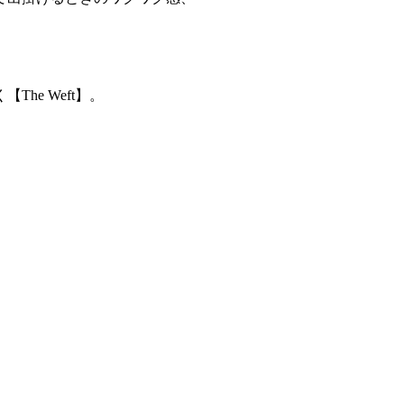
く【
The Weft】。